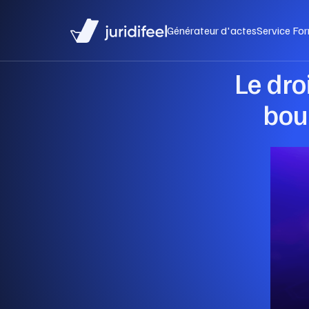
Générateur d'actes
Service For
Le dro
bouc