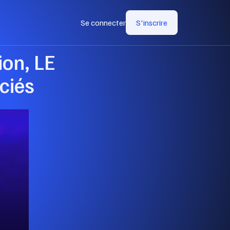
Se connecter
S'inscrire
ion, LE
ociés