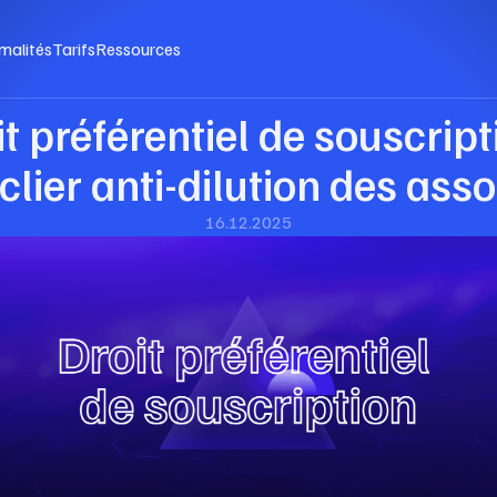
malités
Tarifs
Ressources
it préférentiel de souscript
lier anti-dilution des ass
16.12.2025