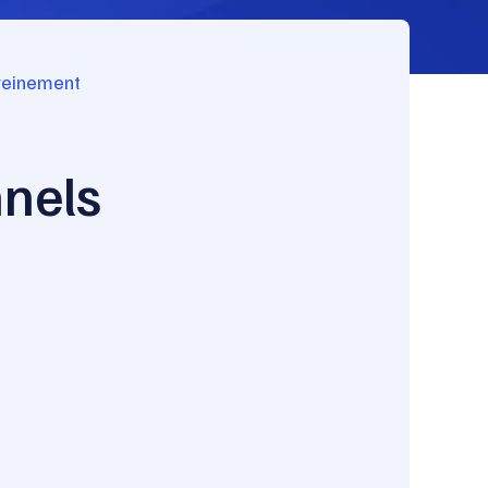
ereinement
nnels