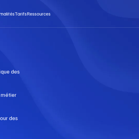
malités
Tarifs
Ressources
dique des
 métier
pour des