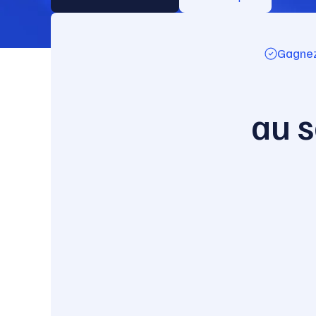
Gagnez
au s