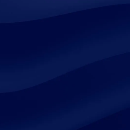
1- Questionnaire
RNE
Résolution
Facilité
Définissez l'ordre du jour de votre
procédure et répondez à un
questionnaire propre à chacune de
vos résolutions.
Connecté au RNE, Juridifeel récupère
automatiquement 90% des réponses
nécessaires à la réalisation de vos
actes.