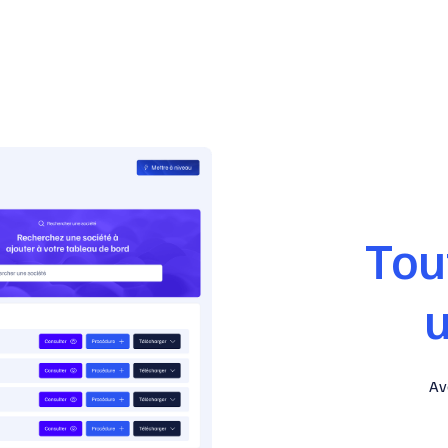
Tou
u
Av