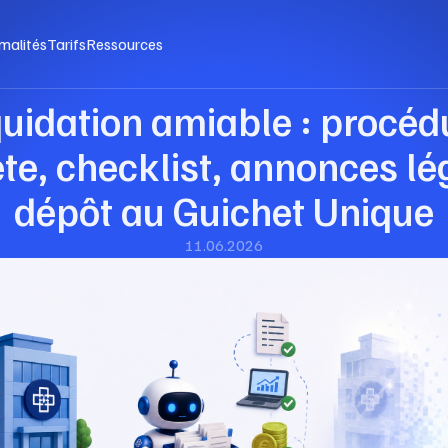
malités
Tarifs
Ressources
quidation amiable : procéd
e, checklist, annonces lé
dépôt au Guichet Unique
11.06.2026