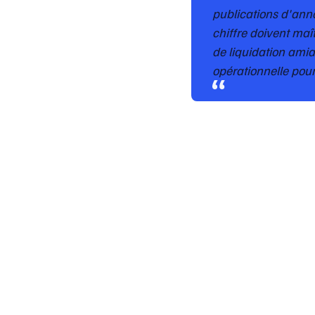
publications d'anno
chiffre doivent ma
de liquidation amiab
opérationnelle pour