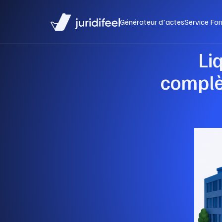
Générateur d'actes
Service For
Li
complèt