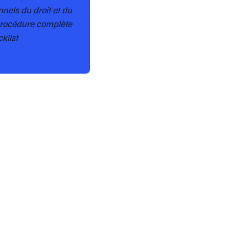
nels du droit et du
 procédure complète
klist